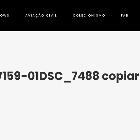
HOWS
AVIAÇÃO CIVIL
COLECIONISMO
FAB
59-01DSC_7488 copiar