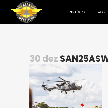
NOTÍCIAS
AIRS
30 dez
SAN25ASW1