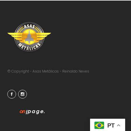
© Copyright - Asas Metálicas - Reinaldo Neves
PT