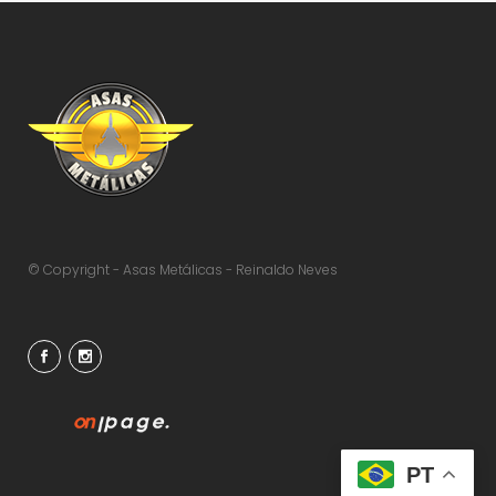
© Copyright - Asas Metálicas - Reinaldo Neves
PT