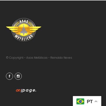
© Copyright - Asas Metálicas - Reinaldo Neves
PT