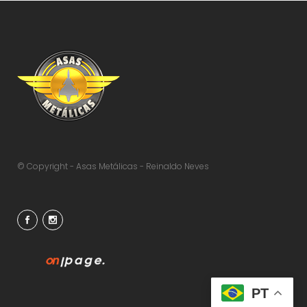
© Copyright - Asas Metálicas - Reinaldo Neves
PT