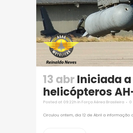
13 abr
Iniciada a
helicópteros AH
Posted at 09:22h
in
Força Aérea Brasileira
0
Circulou ontem, dia 12 de Abril a informação 