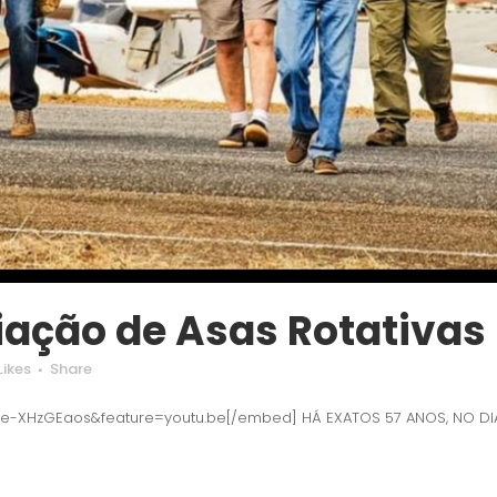
iação de Asas Rotativas 
Likes
Share
-XHzGEaos&feature=youtu.be[/embed] HÁ EXATOS 57 ANOS, NO DIA