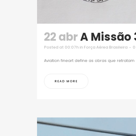
22 abr
A Missão 
Posted at 00:07h
in
Força Aérea Brasileira
0
Aviation fineart define as obras que retratam
READ MORE