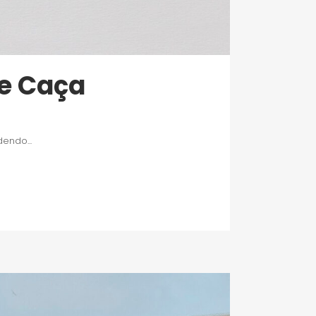
de Caça
endo...