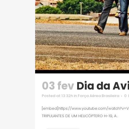
03 fev
Dia da Av
Posted at 13:32h
in
Força Aérea Brasileira
0
[embed]https://www.youtube.com/watch?v=Ve
TRIPULANTES DE UM HELICÓPTERO H-19, A...