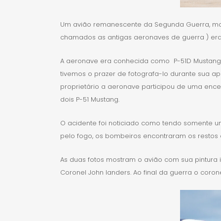
Um avião remanescente da Segunda Guerra, model
chamados as antigas aeronaves de guerra ) era pi
A aeronave era conhecida como P-51D Mustang N3
tivemos o prazer de fotografa-lo durante sua a
proprietário a aeronave participou de uma enc
dois P-51 Mustang.
O acidente foi noticiado como tendo somente um
pelo fogo, os bombeiros encontraram os restos 
As duas fotos mostram o avião com sua pintura id
Coronel John landers. Ao final da guerra o coro