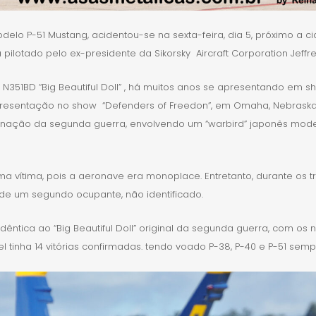
o P-51 Mustang, acidentou-se na sexta-feira, dia 5, próximo a cid
lotado pelo ex-presidente da Sikorsky Aircraft Corporation Jeffrey
51BD “Big Beautiful Doll” , há muitos anos se apresentando em s
presentação no show “Defenders of Freedon”, em Omaha, Nebraska. 
enação da segunda guerra, envolvendo um “warbird” japonês mode
a vítima, pois a aeronave era monoplace. Entretanto, durante os 
de um segundo ocupante, não identificado.
êntica ao “Big Beautiful Doll” original da segunda guerra, com os 
nel tinha 14 vitórias confirmadas. tendo voado P-38, P-40 e P-51