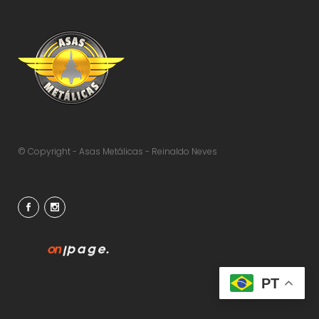
© Copyright - Asas Metálicas - Reinaldo Neves
PT