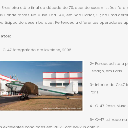
a Brasileira até o final de década de 70, quando suas missões for
95 Bandeirantes. No Museu da TAM, em São Carlos, SP, há uma aer
participou do desembarque . Pertenceu a diferentes operadores ap
Fotos:
1- C-47 fotografado em lakeland, 2006.
2- Paraquedista a p
Espaço, em Paris.
3- Interior do C-47
Paris.
4- C-47 Rose, Muse
5- C-47 utilizado na
 excelentes condições em 2012. Foto: ww2 in colour