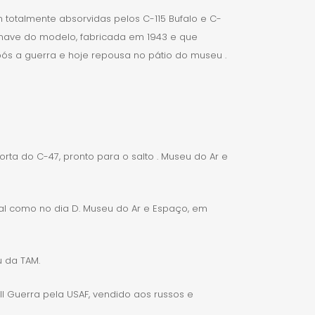
am totalmente
absorvidas pelos C-115 Bufalo e C-
onave do modelo, fabricada em 1943 e que
ós a guerra e hoje repousa no pátio do museu .
orta do C-47, pronto para o
salto . Museu do Ar e
 tal como no dia D. Museu do Ar e Espaço, em
u da TAM.
 II Guerra pela USAF, vendido aos russos e