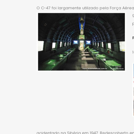
O C-47 foi largamente utilizado pela Força Aére
acidentado na Sibéria em 1947. Redescoberto em