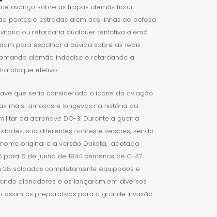
te avanço sobre as tropas alemãs ficou
de pontes e estradas além das linhas de defesa
vitaria ou retardaria qualquer tentativa alemã
iriam para espalhar a dúvida sobre as reais
 comando alemão indeciso e
retardando a
a ataque efetivo.
nave que seria considerada o ícone da aviação
das mais famosas e longevas na história da
militar da aeronave DC-3. Durante a guerra
nidades, sob diferentes nomes e versões, sendo
u nome original e a versão Dakota, adotada
 5 para 6 de junho de 1944 centenas de C-47
m 28 soldados completamente equipados e
ando planadores e os lançaram em diversos
o assim os preparativos para a grande invasão