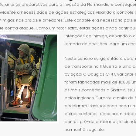
Durante os preparativos para a invasão da Normandia e conseqüen
evidente a necessidade de ações estratégicas visando o controle 
inimigas nas praias e arredores. Este controle era necessário pois e
de contra ataque. Como um fator extra, estas ações ainda contribu
intenções do inimigo, deixando o
tomada de decisões para um contr
Neste cenário surge então a aero
de transporte na II Guerra e uma 
aviação: O Douglas C-47, variante 
foram fabricadas mais de 10.000 u
as mais conhecidas a Skytrain, se
pelos ingleses. Durante a noite de
decolaram transportando cada u
outras centenas decolaram reboc
pontos pré-determinados, iniciand
na manhã seguinte.