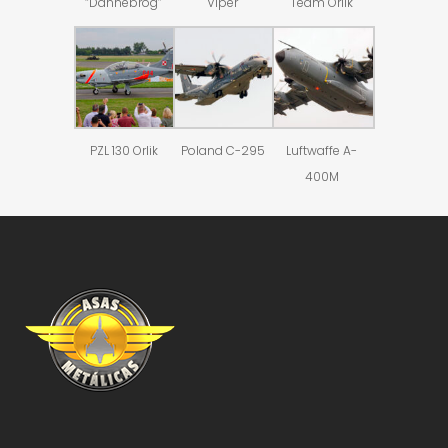
“Dannebrog”
Viper
Team Orlik
PZL 130 Orlik
Poland C-295
Luftwaffe A-
400M