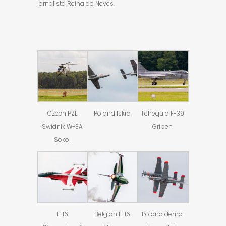
jornalista Reinaldo Neves.
Czech PZL
Poland Iskra
Tchequia F-39
Swidnik W-3A
Gripen
Sokol
F-16
Belgian F-16
Poland demo