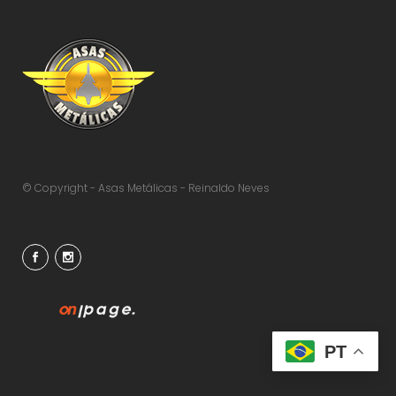
© Copyright - Asas Metálicas - Reinaldo Neves
PT