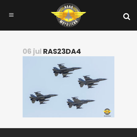
06 jul
RAS23DA4