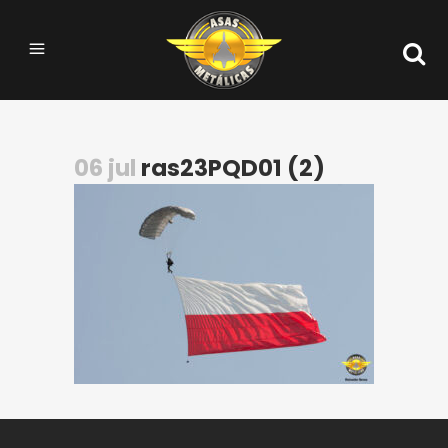
06 jul
ras23PQD01 (2)