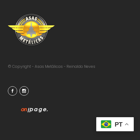
© Copyright - Asas Metálicas - Reinaldo Neves
PT