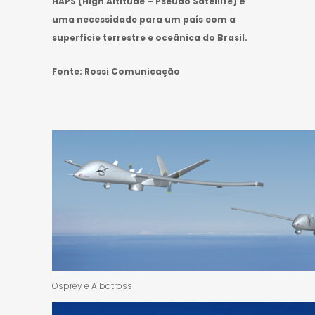
HAPS (High Altitude – Pseudo Satellite) é
uma necessidade para um país com a
superfície terrestre e oceânica do Brasil.
Fonte: Rossi Comunicação
Osprey e Albatross