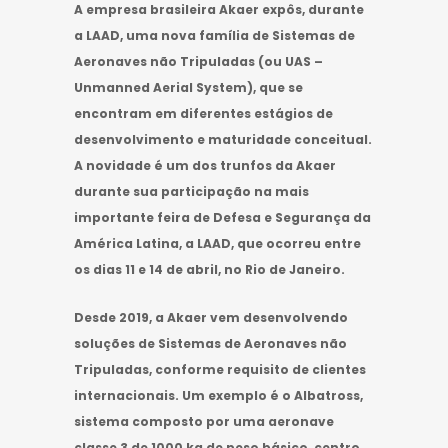
A empresa brasileira Akaer expôs, durante
a LAAD, uma nova família de Sistemas de
Aeronaves não Tripuladas (ou UAS –
Unmanned Aerial System), que se
encontram em diferentes estágios de
desenvolvimento e maturidade conceitual.
A novidade é um dos trunfos da Akaer
durante sua participação na mais
importante feira de Defesa e Segurança da
América Latina, a LAAD, que ocorreu entre
os dias 11 e 14 de abril, no Rio de Janeiro.
Desde 2019, a Akaer vem desenvolvendo
soluções de Sistemas de Aeronaves não
Tripuladas, conforme requisito de clientes
internacionais. Um exemplo é o Albatross,
sistema composto por uma aeronave
classe 3 de 1000 kg de peso básico, centro