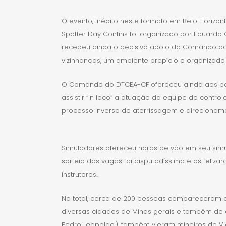
O evento, inédito neste formato em Belo Horizon
Spotter Day Confins foi organizado por Eduardo C
recebeu ainda o decisivo apoio do Comando da A
vizinhanças, um ambiente propício e organizado
O Comando do DTCEA-CF ofereceu ainda aos parti
assistir “in loco” a atuação da equipe de cont
processo inverso de aterrissagem e direcioname
Simuladores ofereceu horas de vôo em seu simula
sorteio das vagas foi disputadíssimo e os feliz
instrutores..
No total, cerca de 200 pessoas compareceram a
diversas cidades de Minas gerais e também de 
Pedro Leopoldo,), também vieram mineiros de Viç