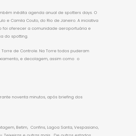
 também inédita agenda anual de spotters days. O
o e Camila Couto, do Rio de Janeiro. A iniciativa
o foi oferecer a comunidade aeroportuária e
a do spotting.
 Torre de Controle. Na Torre todos puderam
 taxiamento, e decolagem, assim como o
rante noventa minutos, após briefing dos
agem, Betim, Confins, Lagoa Santa, Vespasiano,
, Teixeiras e outras mais… De outros estados