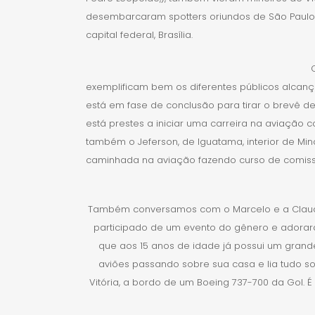
desembarcaram spotters oriundos de São Paulo, R
capital federal, Brasília.
exemplificam bem os diferentes públicos alcanç
está em fase de conclusão para tirar o brevê de 
está prestes a iniciar uma carreira na aviação 
também o Jeferson, de Iguatama, interior de Mina
caminhada na aviação fazendo curso de comissári
Também conversamos com o Marcelo e a Claudia,
participado de um evento do gênero e adorara
que aos 15 anos de idade já possui um grand
aviões passando sobre sua casa e lia tudo s
Vitória, a bordo de um Boeing 737-700 da Gol. É