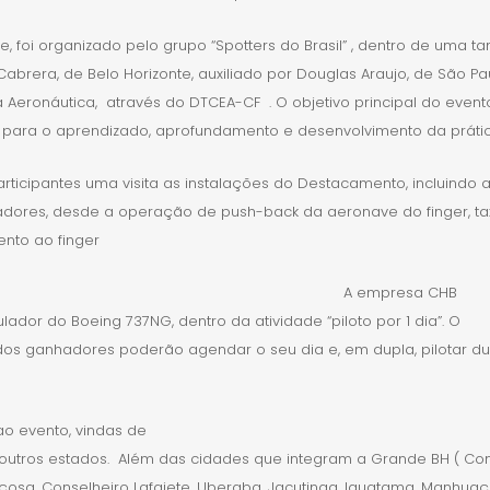
te, foi organizado pelo grupo “Spotters do Brasil” , dentro de uma
abrera, de Belo Horizonte, auxiliado por Douglas Araujo, de São Paul
eronáutica, através do DTCEA-CF . O objetivo principal do event
 para o aprendizado, aprofundamento e desenvolvimento da prátic
cipantes uma visita as instalações do Destacamento, incluindo a
roladores, desde a operação de push-back da aeronave do finger,
nto ao finger
A empresa CHB
dor do Boeing 737NG, dentro da atividade “piloto por 1 dia”. O
ardos ganhadores poderão agendar o seu dia e, em dupla, pilotar du
o evento, vindas de
outros estados. Além das cidades que integram a Grande BH ( Cont
osa, Conselheiro Lafaiete, Uberaba, Jacutinga, Iguatama, Manhuaçu