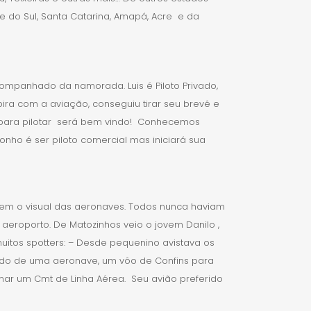
de do Sul, Santa Catarina, Amapá, Acre e da
ompanhado da namorada. Luis é Piloto Privado,
pira com a aviação, conseguiu tirar seu brevê e
ier para pilotar será bem vindo! Conhecemos
onho é ser piloto comercial mas iniciará sua
rem o visual das aeronaves. Todos nunca haviam
eroporto. De Matozinhos veio o jovem Danilo ,
itos spotters: – Desde pequenino avistava os
ordo de uma aeronave, um vôo de Confins para
ornar um Cmt de Linha Aérea. Seu avião preferido