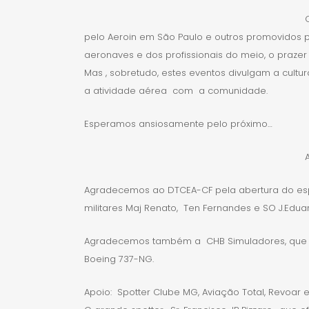
pelo Aeroin em São Paulo e outros promovidos pe
aeronaves e dos profissionais do meio, o praze
Mas , sobretudo, estes eventos divulgam a cultu
a atividade aérea com a comunidade.
Esperamos ansiosamente pelo próximo…
Agradecemos ao DTCEA-CF pela abertura do esp
militares Maj Renato, Ten Fernandes e SO J.Edua
Agradecemos também a CHB Simuladores, que ofer
Boeing 737-NG.
Apoio: Spotter Clube MG, Aviação Total, Revoar e