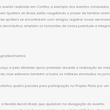
O evento realizado em Confins, a exemplo dos eventos conduzidos
lo Spotters do Brasil, estão resgatando o prazer de famílias vire
r de spotters se encontrarem com amigos, registrar novas aeronav
ra aeronáutica, ampliam os horizontes de nossa juventude e integr
Agradecimentos:
aço e pelo eficiente apoio prestado durante a realização do me
rdo, mas extensivo também a todos os militares envolvidos na jorn
tou quatro pacotes para participação no Projeto Piloto por um di
 a Revista AeroIn Brasil, que ajudaram na divulgação do evento;