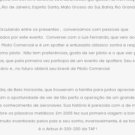
io de Janeiro, Espirito Santo, Mato Grosso do Sul, Bahia, Rio Gran
Circulando entre os presentes , conversamos com pessoas que
ados por este evento. Conversei com o Luis Fernando, que veio ac
Piloto Comercial e é um spotter e entusiasta clássico: sonha e res
como piloto . Não tem preferências, gosta de ser piloto e o que v
s, que pela primeira vez participa de um evento de spotters. Seu s
o e , no futuro obterá seu brevê de Piloto Comercial.
 de Belo Horizonte, que trouxeram a família para juntos aprecia
m a oportunidade de ver de tão perto a operação de um grande a
e conhecimento de aeronaves. Sua história é parecida com a de mu
obre os pássaros metálicos. Em 2005 fez sua primeira viagem a b
 muito incentivado pelos pais e seu sonho, invariavelmente, é se t
é o Airbus A-330-200 da TAP !