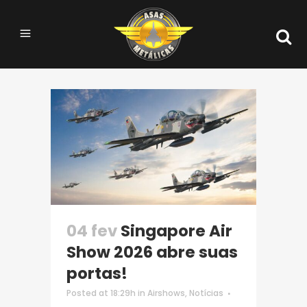
04 fev
Singapore Air
Show 2026 abre suas
portas!
Posted at 18:29h
in
Airshows
,
Notícias