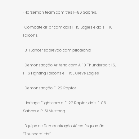
· Horseman team com três F-86 Sabres.
· Combate ar-ar com dois F-15 Eagles e dois F-16
Falcons.
· B-1 Lancer sobrevôo com pirotecnia
· Demonstração Ar-terra com A-10 Thunderbolt IIS,
F-16 Fighting Falcons e F-15E Greve Eagles
· Demonstração F-22 Raptor
· Heritage Flight com o F-22 Raptor, dois F-86
Sabres e P-51 Mustang
· Equipe de Demonstração Aérea Esquadrão
“Thunderbirds”