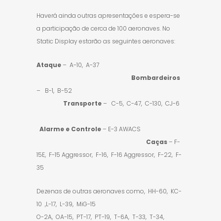
Haverá ainda outras apresentações e espera-se
a participação de cerca de 100 aeronaves. No
Static Display estarão as seguintes aeronaves:
Ataque
– A-10, A-37
Bombardeiros
– B-1, B-52
Transporte
– C-5, C-47, C-130, CJ-6
Alarme e Controle
– E-3 AWACS
Caças
– F-
15E, F-15 Aggressor, F-16, F-16 Aggressor, F-22, F-
35
Dezenas de outras aeronaves como, HH-60, KC-
10 ,L-17, L-39, MiG-15
O-2A, OA-15, PT-17, PT-19, T-6A, T-33, T-34,