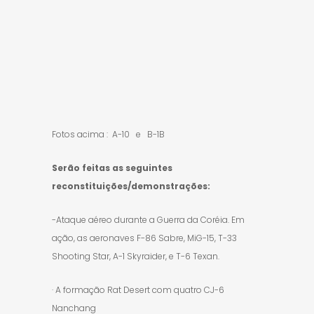
Fotos acima : A-10 e B-1B
Serão feitas as seguintes
reconstituições/demonstrações:
-Ataque aéreo durante a Guerra da Coréia. Em
ação, as aeronaves F-86 Sabre, MiG-15, T-33
Shooting Star, A-1 Skyraider, e T-6 Texan.
· A formação Rat Desert com quatro CJ-6
Nanchang