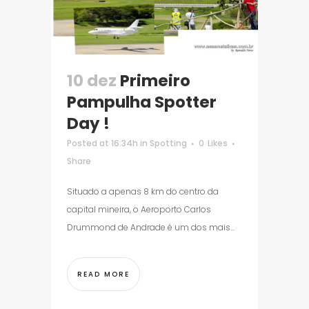
10 dez
Primeiro
Pampulha Spotter
Day !
Posted at 16:34h
in
Spotting
0
Likes
Share
Situado a apenas 8 km do centro da
capital mineira, o Aeroporto Carlos
Drummond de Andrade é um dos mais...
READ MORE