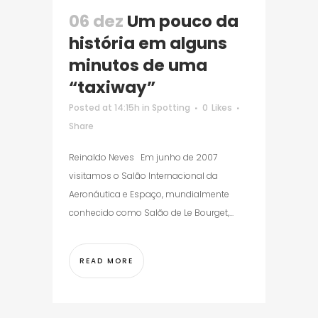
06 dez
Um pouco da
história em alguns
minutos de uma
“taxiway”
Posted at 14:15h
in
Spotting
0
Likes
Share
Reinaldo Neves Em junho de 2007
visitamos o Salão Internacional da
Aeronáutica e Espaço, mundialmente
conhecido como Salão de Le Bourget,...
READ MORE