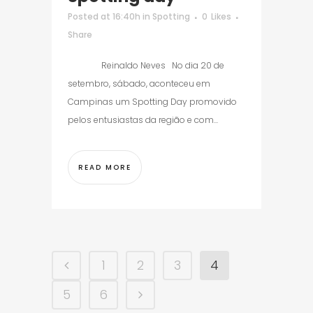
Posted at 16:40h
in
Spotting
0
Likes
Share
Reinaldo Neves No dia 20 de
setembro, sábado, aconteceu em
Campinas um Spotting Day promovido
pelos entusiastas da região e com...
READ MORE
1
2
3
4
5
6