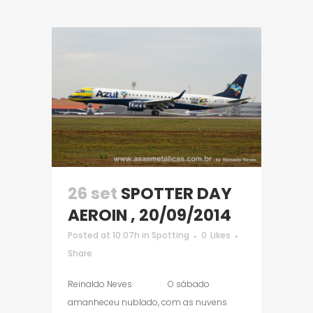
26 set
SPOTTER DAY
AEROIN , 20/09/2014
Posted at 10:07h
in
Spotting
0
Likes
Share
Reinaldo Neves O sábado
amanheceu nublado, com as nuvens