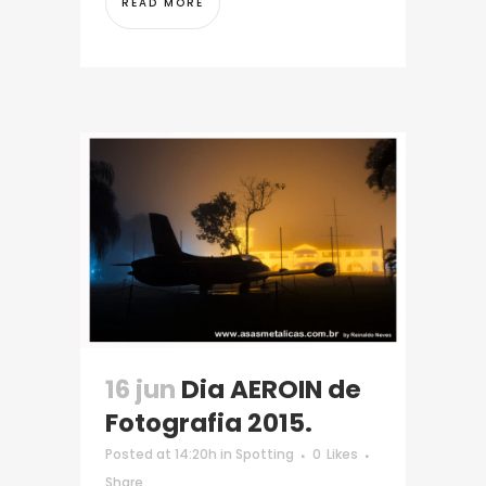
READ MORE
16 jun
Dia AEROIN de
Fotografia 2015.
Posted at 14:20h
in
Spotting
0
Likes
Share