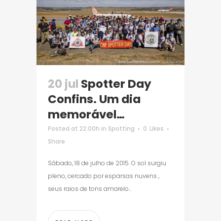
20 jul
Spotter Day
Confins. Um dia
memorável…
Posted at 22:00h
in
Spotting
0
Likes
Share
Sábado, 18 de julho de 2015. O sol surgiu
pleno, cercado por esparsas nuvens ,
seus raios de tons amarelo...