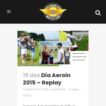
15 dez
Dia Aeroin
2015 – Replay
Posted at 07:50h
in
Spotting
0
Likes
Share
Domingo, 6 de Dezembro de 2015, os