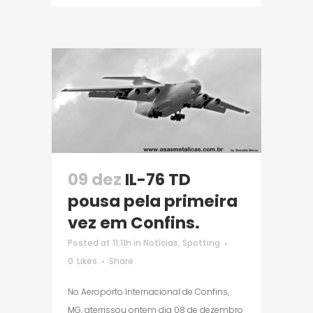
09 dez
IL-76 TD
pousa pela primeira
vez em Confins.
Posted at 11:11h
in
Notícias
,
Spotting
0
Likes
Share
No Aeroporto Internacional de Confins,
MG, aterrissou ontem dia 08 de dezembro